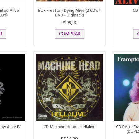
ited Alive
Box kreator - Dying Alive (2 CD's +
CD 
CD's)
DVD - Digipack)
0
R$99,90
R
COMPRAR
ny: Alive IV
CD Machine Head - Hellalive
CD Peter Fr
(DUPL