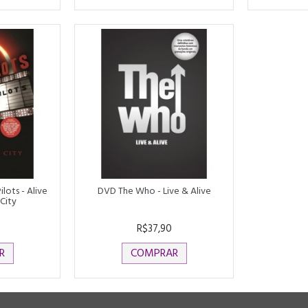
lots - Alive
DVD The Who - Live & Alive
City
R$37,90
R
COMPRAR