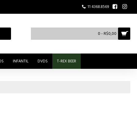
11 4368.8569
0 - R$0,00
OS
INFANTIL
DVDS
T-REX BEER