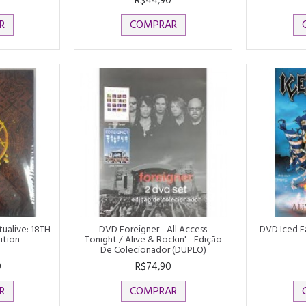
0
R$44,90
R
COMPRAR
ualive: 18TH
DVD Foreigner - All Access
DVD Iced Ea
ition
Tonight / Alive & Rockin' - Edição
De Colecionador (DUPLO)
0
R$74,90
R
COMPRAR