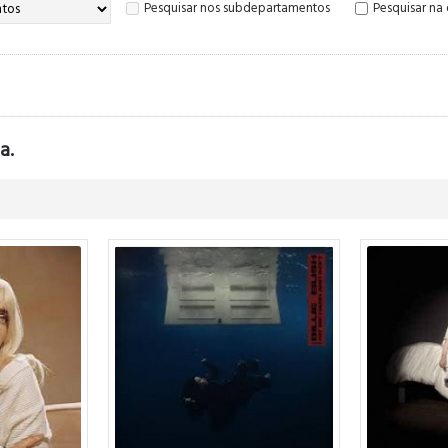
Pesquisar nos subdepartamentos
Pesquisar na
a.