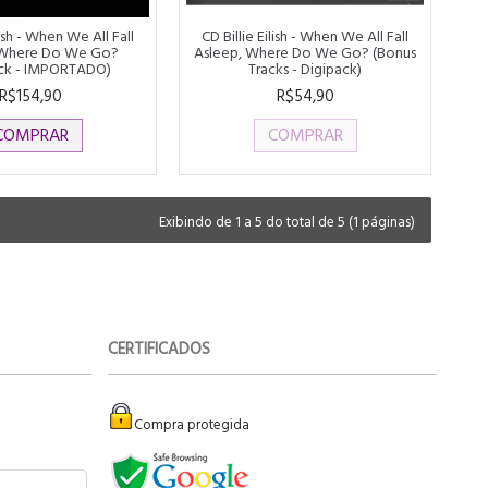
lish - When We All Fall
CD Billie Eilish ‎- When We All Fall
 Where Do We Go?
Asleep, Where Do We Go? (Bonus
ack - IMPORTADO)
Tracks - Digipack)
R$154,90
R$54,90
COMPRAR
COMPRAR
Exibindo de 1 a 5 do total de 5 (1 páginas)
CERTIFICADOS
Compra protegida