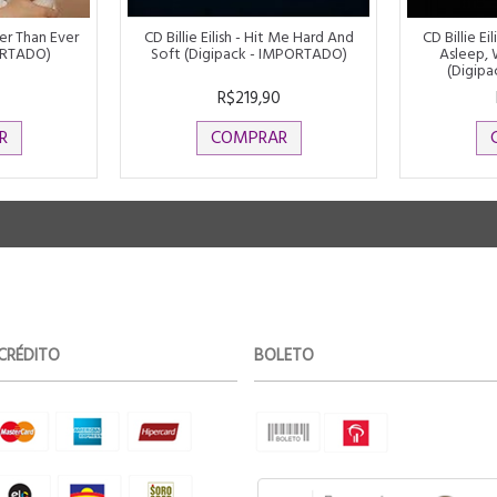
ier Than Ever
CD Billie Eilish - Hit Me Hard And
CD Billie Ei
ORTADO)
Soft (Digipack - IMPORTADO)
Asleep,
(Digip
0
R$219,90
R
COMPRAR
CRÉDITO
BOLETO