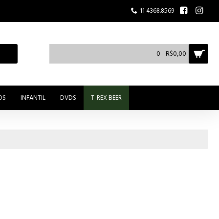
11 4368.8569
0 - R$0,00
OS
INFANTIL
DVDS
T-REX BEER