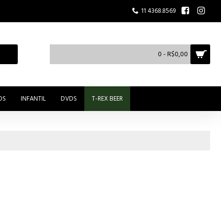
11 4368.8569
0 - R$0,00
OS
INFANTIL
DVDS
T-REX BEER