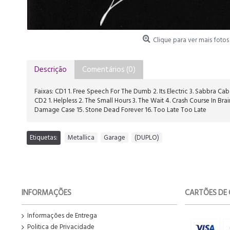
Clique para ver mais fotos
Descrição
Comentários (0)
Faixas: CD1 1. Free Speech For The Dumb 2. Its Electric 3. Sabbra Ca
CD2 1. Helpless 2. The Small Hours 3. The Wait 4. Crash Course In Brain 
Damage Case 15. Stone Dead Forever 16. Too Late Too Late
Etiquetas:
Metallica
,
Garage
,
(DUPLO)
INFORMAÇÕES
CARTÕES DE 
Informações de Entrega
Politica de Privacidade