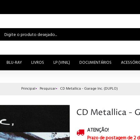
BLU-RAY
LIVROS
LP (VINIL)
DOCUMENTÁRIOS
ACESSÓRI
Principal
Pesquisar
CD Metallica - Garage Inc. (DUPLO)
CD Metallica - 
ATENÇÃO!
Prazo de postagem de 2 d