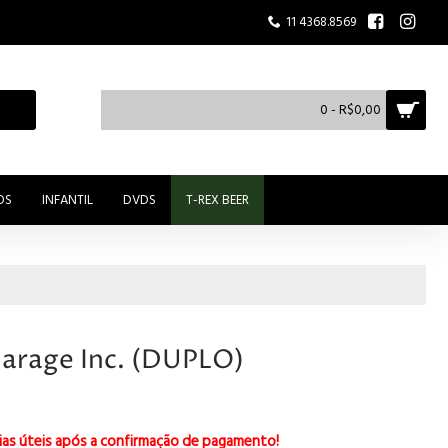
11 4368.8569
0 - R$0,00
OS
INFANTIL
DVDS
T-REX BEER
Garage Inc. (DUPLO)
ias úteis após a confirmação de pagamento!