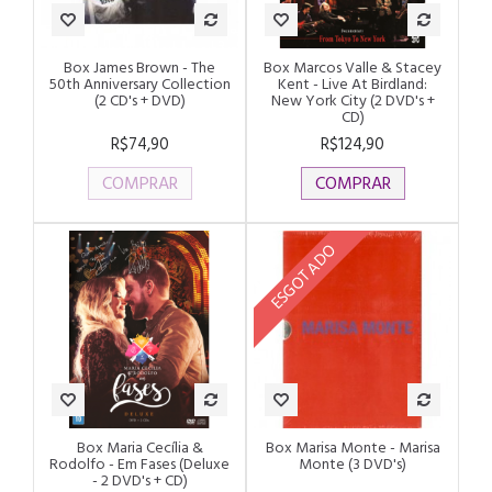
Box James Brown - The
Box Marcos Valle & Stacey
50th Anniversary Collection
Kent - Live At Birdland:
(2 CD's + DVD)
New York City (2 DVD's +
CD)
R$74,90
R$124,90
COMPRAR
COMPRAR
ESGOTADO
Box Maria Cecília &
Box Marisa Monte - Marisa
Rodolfo - Em Fases (Deluxe
Monte (3 DVD's)
- 2 DVD's + CD)