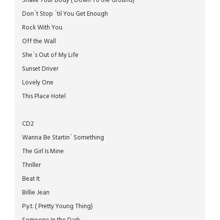
Shake Your Body ( Down To the Ground)
Don´t Stop ´til You Get Enough
Rock With You
Off the Wall
She´s Out of My Life
Sunset Driver
Lovely One
This Place Hotel
CD2
Wanna Be Startin´ Something
The Girl Is Mine
Thriller
Beat It
Billie Jean
P.y.t. ( Pretty Young Thing)