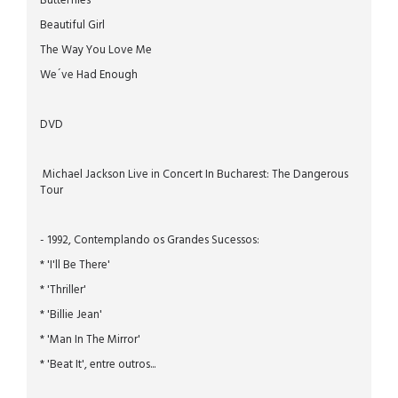
Butterflies
Beautiful Girl
The Way You Love Me
We´ve Had Enough
DVD
Michael Jackson Live in Concert In Bucharest: The Dangerous
Tour
- 1992, Contemplando os Grandes Sucessos:
* 'I'll Be There'
* 'Thriller'
* 'Billie Jean'
* 'Man In The Mirror'
* 'Beat It', entre outros...