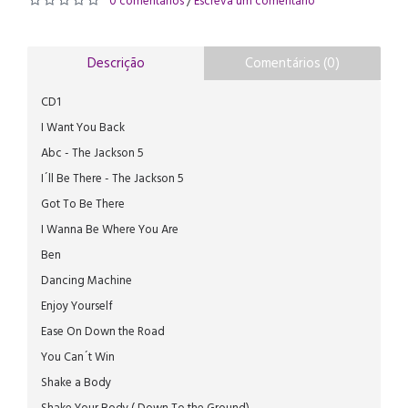
0 comentários
Escreva um comentário
/
Descrição
Comentários (0)
CD1
I Want You Back
Abc - The Jackson 5
I´ll Be There - The Jackson 5
Got To Be There
I Wanna Be Where You Are
Ben
Dancing Machine
Enjoy Yourself
Ease On Down the Road
You Can´t Win
Shake a Body