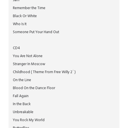
Jam
Remember the Time
Black Or White
Who Is It
Someone Put Your Hand Out
CD4
You Are Not Alone
Stranger In Moscow
Childhood ( Theme From Free Willy 2´ )
On the Line
Blood On the Dance Floor
Fall Again
In the Back
Unbreakable
You Rock My World