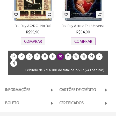
Blu-Ray AC/DC - No Bull
Blu-Ray Across The Universe
R$99,90
R$84,90
COMPRAR
COMPRAR
|<
<
6
7
8
9
10
11
12
13
14
>
>|
Exibindo de 271 a 300 do total de 22287 (743 páginas)
INFORMAÇÕES
CARTÕES DE CRÉDITO
BOLETO
CERTIFICADOS