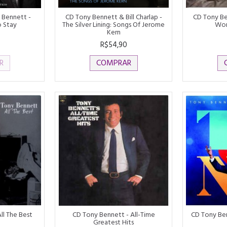
 Bennett -
CD Tony Bennett & Bill Charlap -
CD Tony Be
o Stay
The Silver Lining: Songs Of Jerome
Won
Kern
R$54,90
R
COMPRAR
ll The Best
CD Tony Bennett - All-Time
CD Tony Ben
Greatest Hits