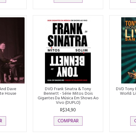
And Dave
DVD Frank Sinatra & Tony
DVD Tony 
ite House
Bennett - Série Mitos: Dois
World: Li
Gigantes Da Música Em Shows Ao
Vivo (DUPLO)
R$34,90
R
COMPRAR