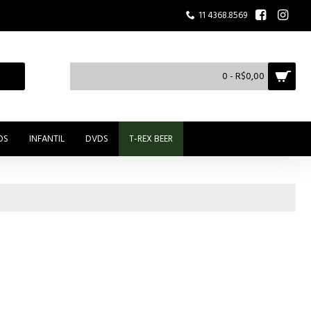
11 4368.8569
0 - R$0,00
OS
INFANTIL
DVDS
T-REX BEER