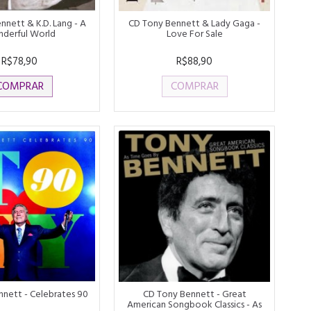
nnett & K.D. Lang - A
CD Tony Bennett & Lady Gaga -
derful World
Love For Sale
R$78,90
R$88,90
COMPRAR
COMPRAR
nett - Celebrates 90
CD Tony Bennett - Great
American Songbook Classics - As