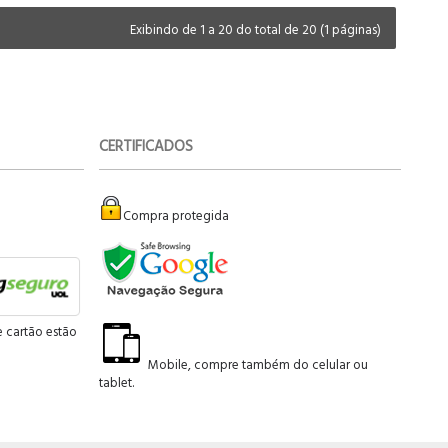
Exibindo de 1 a 20 do total de 20 (1 páginas)
CERTIFICADOS
Compra protegida
e cartão estão
Mobile, compre também do celular ou
tablet.