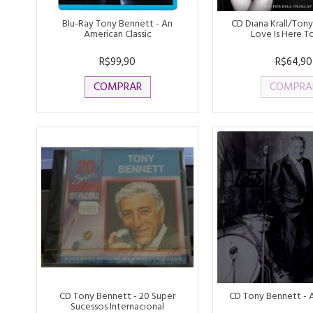
Blu-Ray Tony Bennett - An
CD Diana Krall/Tony
American Classic
Love Is Here T
R$99,90
R$64,90
COMPRAR
COMPRA
CD Tony Bennett - 20 Super
CD Tony Bennett - A
Sucessos Internacional