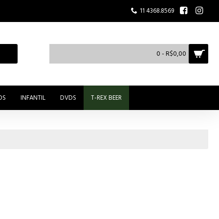
11 4368.8569
0 - R$0,00
OS
INFANTIL
DVDS
T-REX BEER