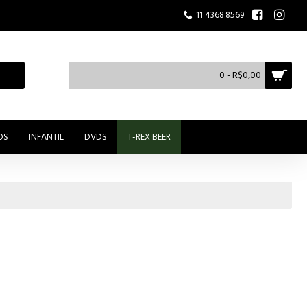
11 4368.8569
0 - R$0,00
OS
INFANTIL
DVDS
T-REX BEER