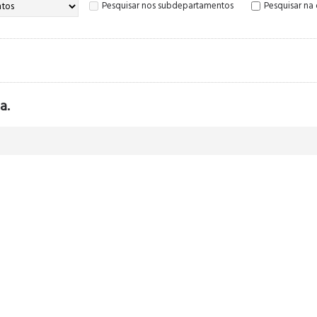
Pesquisar nos subdepartamentos
Pesquisar na
a.