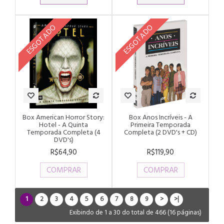
ESGOTADO
ESGOTADO
Box American Horror Story:
Box Anos Incríveis - A
Hotel - A Quinta
Primeira Temporada
Temporada Completa (4
Completa (2 DVD's + CD)
DVD's)
R$64,90
R$119,90
COMPRAR
COMPRAR
1
2
3
4
5
6
7
8
9
>
>|
Exibindo de 1 a 30 do total de 466 (16 páginas)