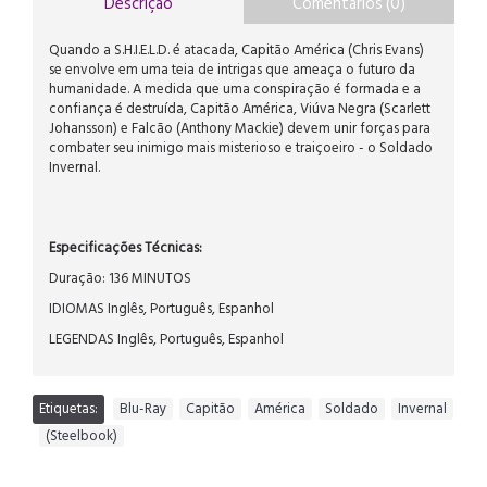
Descrição
Comentários (0)
Quando a S.H.I.E.L.D. é atacada, Capitão América (Chris Evans)
se envolve em uma teia de intrigas que ameaça o futuro da
humanidade. A medida que uma conspiração é formada e a
confiança é destruída, Capitão América, Viúva Negra (Scarlett
Johansson) e Falcão (Anthony Mackie) devem unir forças para
combater seu inimigo mais misterioso e traiçoeiro - o Soldado
Invernal.
Especificações Técnicas:
Duração: 136 MINUTOS
IDIOMAS Inglês, Português, Espanhol
LEGENDAS Inglês, Português, Espanhol
Etiquetas:
Blu-Ray
,
Capitão
,
América
,
Soldado
,
Invernal
,
(Steelbook)