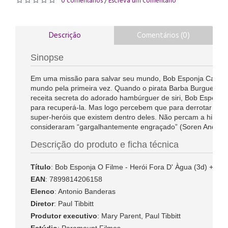
0 comentários
Escreva um comentário
/
Descrição
Comentários (0)
Sinopse
Em uma missão para salvar seu mundo, Bob Esponja Calça
mundo pela primeira vez. Quando o pirata Barba Burguer (A
receita secreta do adorado hambúrguer de siri, Bob Esponj
para recuperá-la. Mas logo percebem que para derrotar o sup
super-heróis que existem dentro deles. Não percam a hilarian
consideraram “gargalhantemente engraçado” (Soren Anderse
Descrição do produto e ficha técnica
Título
: Bob Esponja O Filme - Herói Fora D' Àgua (3d) +
EAN
: 7899814206158
Elenco
: Antonio Banderas
Diretor
: Paul Tibbitt
Produtor executivo
: Mary Parent, Paul Tibbitt