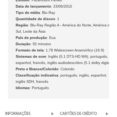
Estúdio
: Paramount Filmes
Data de lançamento
: 23/06/2015
Tipo de mídia
: Blu-Ray
Quantidade de discos
: 1
Região
: Blu-Ray Região A - América do Norte, América do
Sul, Leste da Ásia
País de produção
: Eua
Duração
: 92 minutos
Formato de tela
: 1,78 Widescreen Anamórfico (16:9)
Sistemas de som
: Inglês (5.1 DTS-HD MA), português,
espanhol, francês, inglês audiodescritivo (5.1 dolby digital)
Preto e Branco/Colorido
: Colorido
Classificação indicativa
: português, inglês, espanhol,
inglês SDH, francês
Idiomas
: Português
INFORMAÇÕES
CARTÕES DE CRÉDITO