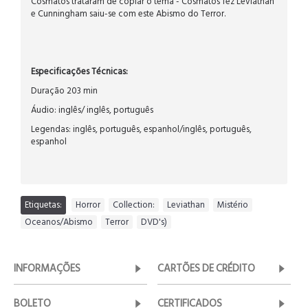
Cosmatos trataram de copiar o tema - Cosmatos fez Leviathan
e Cunningham saiu-se com este Abismo do Terror.
Especificações Técnicas:
Duração 203 min
Áudio: inglês/ inglês, português
Legendas: inglês, português, espanhol/inglês, português,
espanhol
Etiquetas:
Horror
,
Collection:
,
Leviathan
,
Mistério
,
Oceanos/Abismo
,
Terror
,
DVD's)
INFORMAÇÕES
CARTÕES DE CRÉDITO
BOLETO
CERTIFICADOS