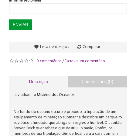
Informe seu E-mail
ENVIAR
Lista de desejos
Comparar
0 comentários
Escreva um comentário
/
Descrição
Comentários (0)
Leviathan - o Mistério dos Oceanos
No fundo do oceano escuro e proibido, a tripulação de um
equipamento de mineração submarina descobre um cargueiro
soviético afundado que abriga um segredo horrível. O capitão
Steven Beck quer saber o que destruiu o navio, Porém, os
membros de sua tripulação têm de ficar cara a cara com um