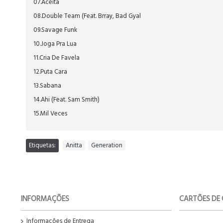
07.⁠Aceita
08.⁠Double Team (Feat. Brray, Bad Gyal
09.⁠Savage Funk
10.⁠Joga Pra Lua
11.⁠Cria De Favela
12.⁠Puta Cara
13.⁠Sabana
14.⁠Ahi (Feat. Sam Smith)
15.⁠Mil Veces
Etiquetas:
Anitta
,
Generation
INFORMAÇÕES
CARTÕES DE 
Informações de Entrega