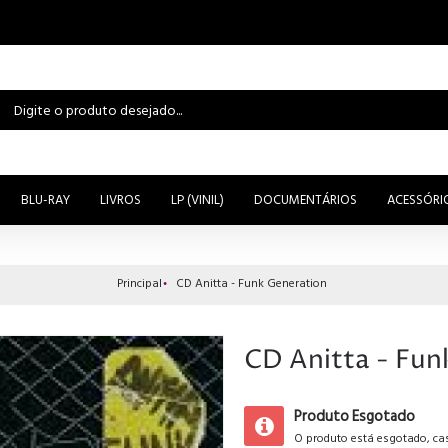
BLU-RAY
LIVROS
LP (VINIL)
DOCUMENTÁRIOS
ACESSÓRI
Principal
CD Anitta - Funk Generation
CD Anitta - Fun
Produto Esgotado
O produto está esgotado, cas