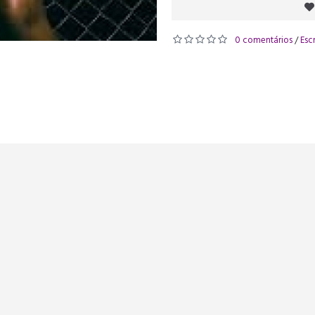
0 comentários
Esc
/