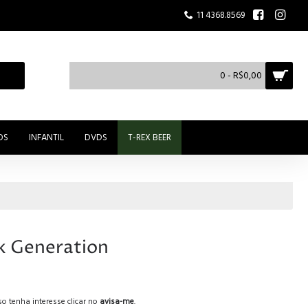
11 4368.8569
0 - R$0,00
OS
INFANTIL
DVDS
T-REX BEER
k Generation
o tenha interesse clicar no
avisa-me
.