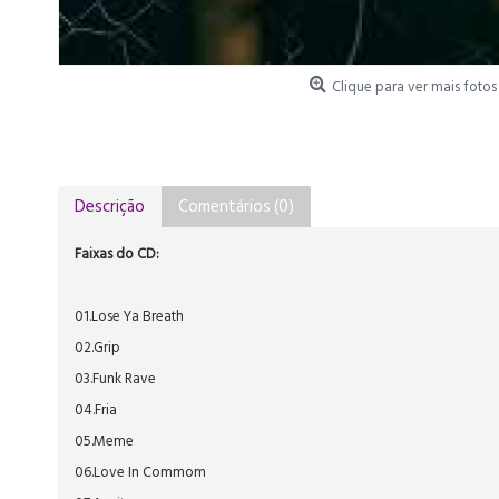
Clique para ver mais fotos
Descrição
Comentários (0)
Faixas do CD:
01.Lose Ya Breath
⁠02.Grip
03.Funk Rave
04.⁠Fria
05.⁠Meme
06.⁠Love In Commom