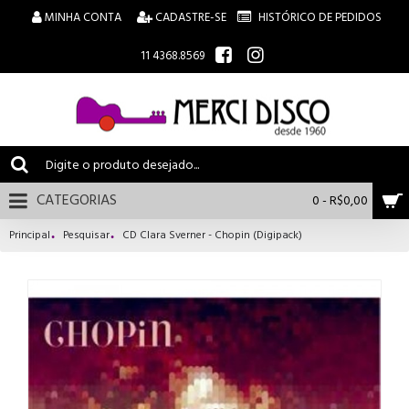
MINHA CONTA
CADASTRE-SE
HISTÓRICO DE PEDIDOS
11 4368.8569
CATEGORIAS
0 - R$0,00
Principal
Pesquisar
CD Clara Sverner - Chopin (Digipack)