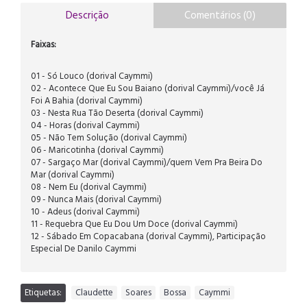
Descrição
Comentários (0)
Faixas:
01 - Só Louco (dorival Caymmi)
02 - Acontece Que Eu Sou Baiano (dorival Caymmi)/você Já
Foi A Bahia (dorival Caymmi)
03 - Nesta Rua Tão Deserta (dorival Caymmi)
04 - Horas (dorival Caymmi)
05 - Não Tem Solução (dorival Caymmi)
06 - Maricotinha (dorival Caymmi)
07 - Sargaço Mar (dorival Caymmi)/quem Vem Pra Beira Do
Mar (dorival Caymmi)
08 - Nem Eu (dorival Caymmi)
09 - Nunca Mais (dorival Caymmi)
10 - Adeus (dorival Caymmi)
11 - Requebra Que Eu Dou Um Doce (dorival Caymmi)
12 - Sábado Em Copacabana (dorival Caymmi), Participação
Especial De Danilo Caymmi
Etiquetas:
Claudette
,
Soares
,
Bossa
,
Caymmi