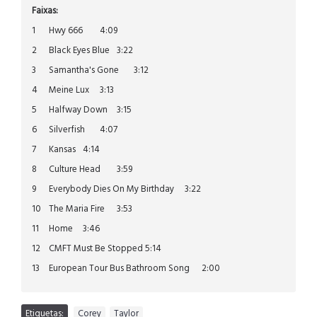
Faixas:
1
Hwy 666
4:09
2
Black Eyes Blue
3:22
3
Samantha's Gone
3:12
4
Meine Lux
3:13
5
Halfway Down
3:15
6
Silverfish
4:07
7
Kansas
4:14
8
Culture Head
3:59
9
Everybody Dies On My Birthday
3:22
10
The Maria Fire
3:53
11
Home
3:46
12
CMFT Must Be Stopped 5:14
13
European Tour Bus Bathroom Song
2:00
Etiquetas:
Corey
,
Taylor