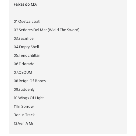
Faixas do CD:
01.Quetzalcóatl
02.Señores Del Mar (Wield The Sword)
03.Sacrifice
04.Empty Shell
05.Tenochtitlán
06.Eldorado
07.QEQUM
08.Reign Of Bones
09.Suddenly
10.Wings Of Light
11.In Sorrow
Bonus Track:
12.Ven A Mi