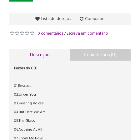
Lista de desejos
Comparar
0 comentários
Escreva um comentário
/
Descrição
Comentários (0)
Faixas do CD:
01.Rescued
02.Under You
03.Hearing Voices
04.But Here We Are
05.The Glass
06.Nothing At All
07.Show Me How