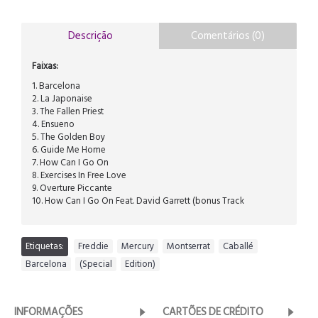
Descrição
Comentários (0)
Faixas:
1. Barcelona
2. La Japonaise
3. The Fallen Priest
4. Ensueno
5. The Golden Boy
6. Guide Me Home
7. How Can I Go On
8. Exercises In Free Love
9. Overture Piccante
10. How Can I Go On Feat. David Garrett (bonus Track
Etiquetas:
Freddie
,
Mercury
,
Montserrat
,
Caballé
,
Barcelona
,
(Special
,
Edition)
INFORMAÇÕES
CARTÕES DE CRÉDITO