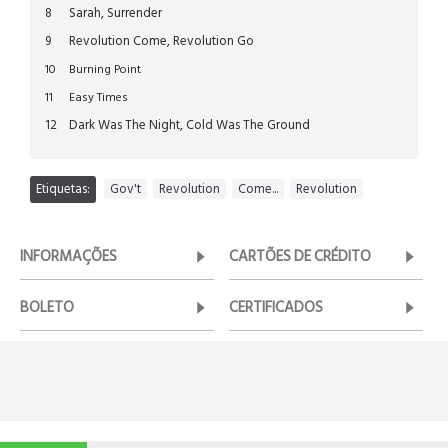
8
Sarah, Surrender
9
Revolution Come, Revolution Go
10
Burning Point
11
Easy Times
12
Dark Was The Night, Cold Was The Ground
Etiquetas:
Gov't
,
Revolution
,
Come...
,
Revolution
INFORMAÇÕES
CARTÕES DE CRÉDITO
BOLETO
CERTIFICADOS