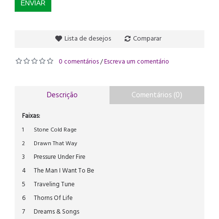
ENVIAR
Lista de desejos
Comparar
0 comentários
Escreva um comentário
/
Descrição
Comentários (0)
Faixas:
1
Stone Cold Rage
2
Drawn That Way
3
Pressure Under Fire
4
The Man I Want To Be
5
Traveling Tune
6
Thorns Of Life
7
Dreams & Songs