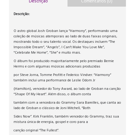
Descrição
Comentários (0)
Descrição:
O astro global Josh Groban lança “Harmony”, performando uma
coleção de músicas atemporais ao lado de duas faixas originais,
mostrando todo o seu talento vocal. Os destaques incluem “The
Impossible Dream”, “Angels”, I Can’t Make You Love Me”,
“Celebrate Me Home”, “She” e muito mais.
O álbum foi produzido majoritariamente pelo premiado Bernie
Herms e com algumas músicas adicionais produzidas
por Steve Jorna, Tomme Profitt e Federico Vindver. “Harmony”
também inclui uma performance de Leslie Odom Jr
(Hamilton), vencedor do Tony Award, ao lado de Groban na canção
“Shape Of My Heart”. Além disso, o álbum conta
também com a vencedora do Grammy Sara Bareilles, que canta ao
lado de Groban o clássico de Joni Mitchell, “Both
Sides Now”. Kirk Franklin, também vencedor do Grammy, traz sua
mistura única de energia, gospel e coro para a
canção original “The Fullest”.