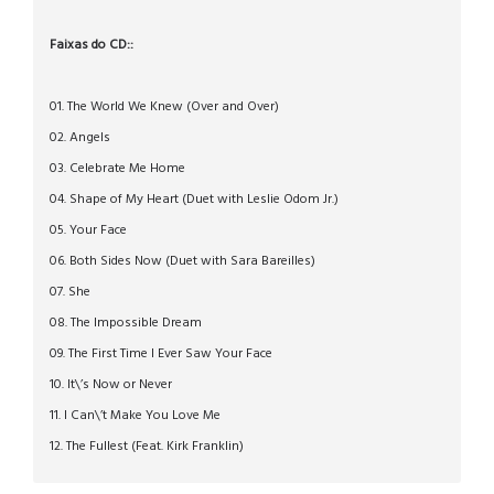
Faixas do CD::
01. The World We Knew (Over and Over)
02. Angels
03. Celebrate Me Home
04. Shape of My Heart (Duet with Leslie Odom Jr.)
05. Your Face
06. Both Sides Now (Duet with Sara Bareilles)
07. She
08. The Impossible Dream
09. The First Time I Ever Saw Your Face
10. It\’s Now or Never
11. I Can\’t Make You Love Me
12. The Fullest (Feat. Kirk Franklin)