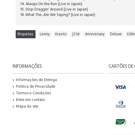
14. Always On the Run (Live in Japan)
15. Stop Draggin' Around (Live in Japan)
16. What The...Are We Saying? (Live in Japan)
Etiquetas:
Lenny
,
Kravitz
,
(21st
,
Anniversary
,
Deluxe
,
Edit
INFORMAÇÕES
CARTÕES DE 
Informações de Entrega
Politica de Privacidade
Termos e Condições
Entre em contato
Mapa do site