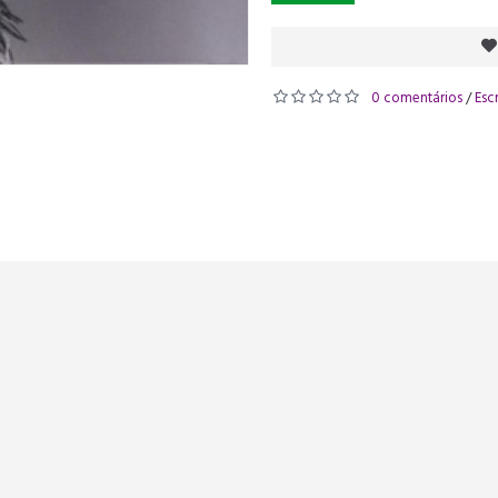
0 comentários
Esc
/