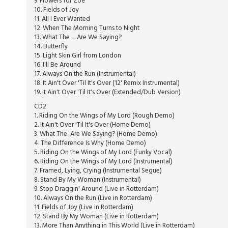
9. Flowers for Zoë
10. Fields of Joy
11. All I Ever Wanted
12. When The Morning Turns to Night
13. What The .... Are We Saying?
14. Butterfly
15. Light Skin Girl from London
16. I'll Be Around
17. Always On the Run (Instrumental)
18. It Ain't Over 'Til It's Over (12' Remix Instrumental)
19. It Ain't Over 'Til It's Over (Extended/Dub Version)
CD2
1. Riding On the Wings of My Lord (Rough Demo)
2. It Ain't Over 'Til It's Over (Home Demo)
3. What The...Are We Saying? (Home Demo)
4. The Difference Is Why (Home Demo)
5. Riding On the Wings of My Lord (Funky Vocal)
6. Riding On the Wings of My Lord (Instrumental)
7. Framed, Lying, Crying (Instrumental Segue)
8. Stand By My Woman (Instrumental)
9. Stop Draggin' Around (Live in Rotterdam)
10. Always On the Run (Live in Rotterdam)
11. Fields of Joy (Live in Rotterdam)
12. Stand By My Woman (Live in Rotterdam)
13. More Than Anything in This World (Live in Rotterdam)