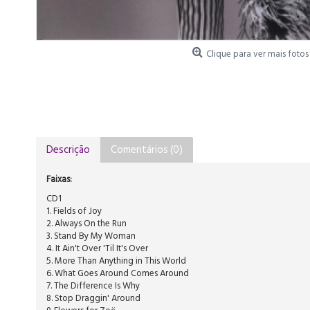
Clique para ver mais fotos
Descrição
Comentários (0)
Faixas:
CD1
1. Fields of Joy
2. Always On the Run
3. Stand By My Woman
4. It Ain't Over 'Til It's Over
5. More Than Anything in This World
6. What Goes Around Comes Around
7. The Difference Is Why
8. Stop Draggin' Around