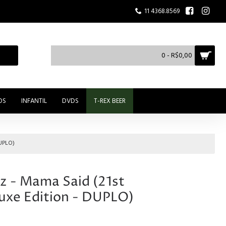
11 4368.8569
0 - R$0,00
OS
INFANTIL
DVDS
T-REX BEER
DUPLO)
z - Mama Said (21st
uxe Edition - DUPLO)