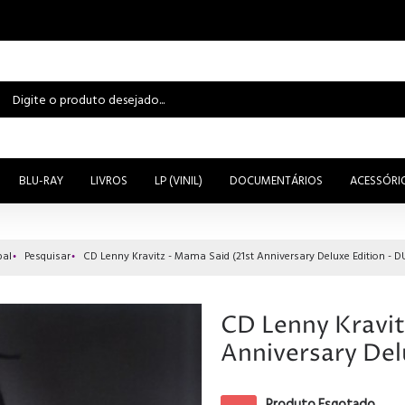
BLU-RAY
LIVROS
LP (VINIL)
DOCUMENTÁRIOS
ACESSÓRI
pal
Pesquisar
CD Lenny Kravitz - Mama Said (21st Anniversary Deluxe Edition - 
CD Lenny Kravit
Anniversary Del
Produto Esgotado