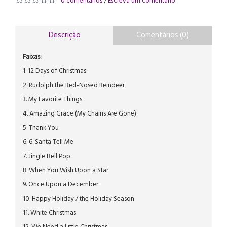
0 comentários
Escreva um comentário
/
Descrição
Comentários (0)
Faixas:
1. 12 Days of Christmas
2. Rudolph the Red-Nosed Reindeer
3. My Favorite Things
4. Amazing Grace (My Chains Are Gone)
5. Thank You
6. 6. Santa Tell Me
7. Jingle Bell Pop
8. When You Wish Upon a Star
9. Once Upon a December
10. Happy Holiday / the Holiday Season
11. White Christmas