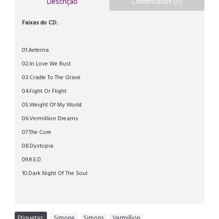
Descrição
Comentários (0)
Faixas do CD:
01.Aeterna
02.In Love We Rust
03.Cradle To The Grave
04.Fight Or Flight
05.Weight Of My World
06.Vermillion Dreams
07.The Core
08.Dystopia
09.R.E.D.
10.Dark Night Of The Soul
Etiquetas:
Simone
,
Simons
,
Vermillion