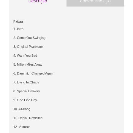
Descrição
Comentários (0)
Faixas:
1. Intro
2. Come Out Swinging
3. Original Prankster
4. Want You Bad
5. Million Miles Away
6. Dammit, I Changed Again
7. Living In Chaos
8. Special Delivery
9. One Fine Day
10. All Along
11. Denial, Revisited
12. Vultures