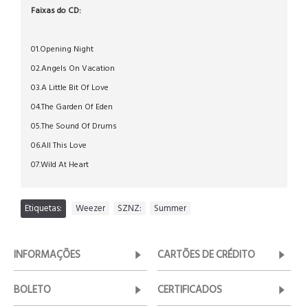
Faixas do CD:
01.Opening Night
02.Angels On Vacation
03.A Little Bit Of Love
04.The Garden Of Eden
05.The Sound Of Drums
06.All This Love
07.Wild At Heart
Etiquetas:
Weezer
,
SZNZ:
,
Summer
INFORMAÇÕES
CARTÕES DE CRÉDITO
BOLETO
CERTIFICADOS