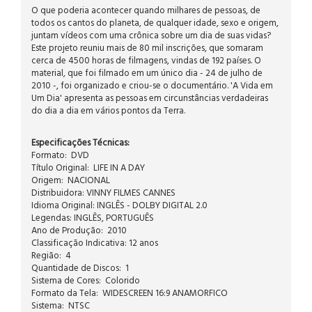
O que poderia acontecer quando milhares de pessoas, de
todos os cantos do planeta, de qualquer idade, sexo e origem,
juntam vídeos com uma crônica sobre um dia de suas vidas?
Este projeto reuniu mais de 80 mil inscrições, que somaram
cerca de 4500 horas de filmagens, vindas de 192 países. O
material, que foi filmado em um único dia - 24 de julho de
2010 -, foi organizado e criou-se o documentário. 'A Vida em
Um Dia' apresenta as pessoas em circunstâncias verdadeiras
do dia a dia em vários pontos da Terra.
Especificações Técnicas:
Formato: DVD
Título Original: LIFE IN A DAY
Origem: NACIONAL
Distribuidora: VINNY FILMES CANNES
Idioma Original: INGLÊS - DOLBY DIGITAL 2.0
Legendas: INGLÊS, PORTUGUÊS
Ano de Produção: 2010
Classificação Indicativa: 12 anos
Região: 4
Quantidade de Discos: 1
Sistema de Cores: Colorido
Formato da Tela: WIDESCREEN 16:9 ANAMORFICO
Sistema: NTSC