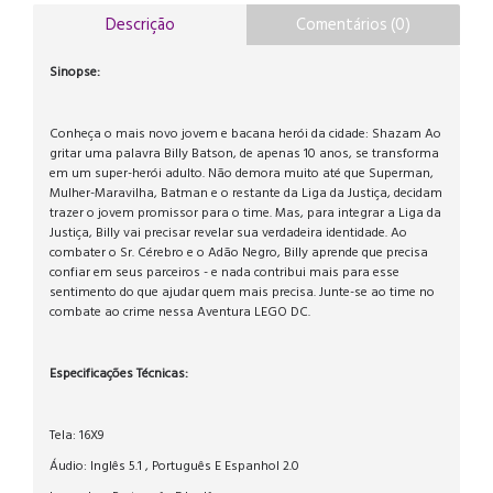
Descrição
Comentários (0)
Sinopse:
Conheça o mais novo jovem e bacana herói da cidade: Shazam Ao
gritar uma palavra Billy Batson, de apenas 10 anos, se transforma
em um super-herói adulto. Não demora muito até que Superman,
Mulher-Maravilha, Batman e o restante da Liga da Justiça, decidam
trazer o jovem promissor para o time. Mas, para integrar a Liga da
Justiça, Billy vai precisar revelar sua verdadeira identidade. Ao
combater o Sr. Cérebro e o Adão Negro, Billy aprende que precisa
confiar em seus parceiros - e nada contribui mais para esse
sentimento do que ajudar quem mais precisa. Junte-se ao time no
combate ao crime nessa Aventura LEGO DC.
Especificações Técnicas:
Tela: 16X9
Áudio: Inglês 5.1 , Português E Espanhol 2.0