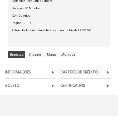
Legendas: Português E Inglês
Duração: 81 Minutos
Cor: Colorido
Região: 1,3 E 4
Extras: Inclui três bônus hilários para os fãs de LEGO DC
Etiquetas:
Shazam!:
,
Magia
,
Monstros
INFORMAÇÕES
CARTÕES DE CRÉDITO
BOLETO
CERTIFICADOS