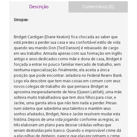
Descrição
Comentários (0)
Sinopse:
Bridget Cardigan (Diane Keaton) fica chocada ao saber que
está prestes a perder sua casa e seu confortável estilo de vida
quando seu marido Don (Ted Danson) é rebaixado de cargo
em seu trabalho. Armada apenas com sua formação em Inglês
antigo e anos dedicados como mãe e dona de casa, Bridget é
forçada a entrar no pouco familiar mercado de trabalho, sem
nenhuma especialização. Finalmente, ela aceita a única
posição que pode encontrar: zeladora no Federal Reserv Bank.
Logo ela descobre que tem mais coisas em comum com seus
novos colegas de trabalho do que pensava. Bridget se
aproxima inesperadamente de Nina (Queen Latifah), uma mãe
solteira muito trabalhadora que tem dois filhos para criar, e
Jackie, uma garota ativa que não tem nada a perder. Presas
num sistema que subestima seus talentos e mantém seus
sonhos afastados, Bridget, Nina e Jackie resolvem mudar esta
história. Depois de uma vida jogando conforme as regras, as
três elaboram um plano para desviar cédulas velhas que
seriam destruídas pelo banco. Quando o improvável crime dá
a elas pilhas de dinheiro, parece que elas encontrarm o crime