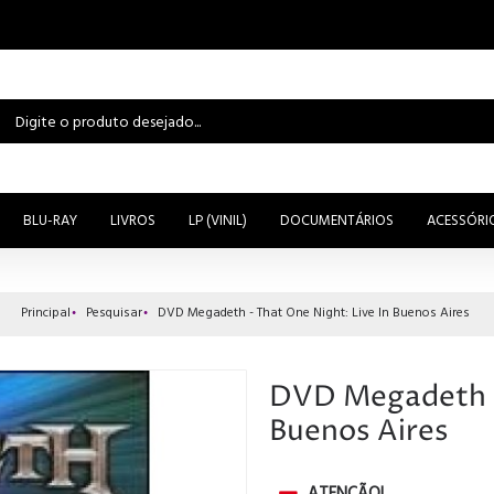
BLU-RAY
LIVROS
LP (VINIL)
DOCUMENTÁRIOS
ACESSÓRI
Principal
Pesquisar
DVD Megadeth - That One Night: Live In Buenos Aires
DVD Megadeth - 
Buenos Aires
ATENÇÃO!