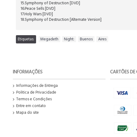
15.Symphony of Destruction [DVD]
16.Peace Sells [DVD]
17.Holy Wars [DVD]
18.Symphony of Destruction [Alternate Version]
Etiquetas:
Megadeth
,
Night:
,
Buenos
,
Aires
INFORMAÇÕES
CARTÕES DE 
Informações de Entrega
Politica de Privacidade
Termos e Condições
Entre em contato
Mapa do site