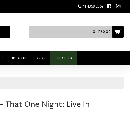
11 4368.8569
0 - R$0,00
OS
INFANTIL
DVDS
T-REX BEER
That One Night: Live In