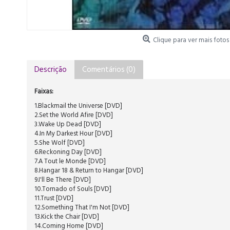
Clique para ver mais fotos
Descrição
Comentários (0)
Faixas:
1.Blackmail the Universe [DVD]
2.Set the World Afire [DVD]
3.Wake Up Dead [DVD]
4.In My Darkest Hour [DVD]
5.She Wolf [DVD]
6.Reckoning Day [DVD]
7.A Tout le Monde [DVD]
8.Hangar 18 & Return to Hangar [DVD]
9.I'll Be There [DVD]
10.Tornado of Souls [DVD]
11.Trust [DVD]
12.Something That I'm Not [DVD]
13.Kick the Chair [DVD]
14.Coming Home [DVD]