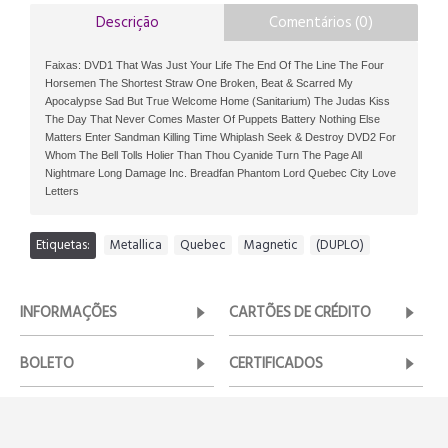
Descrição
Comentários (0)
Faixas: DVD1 That Was Just Your Life The End Of The Line The Four
Horsemen The Shortest Straw One Broken, Beat & Scarred My
Apocalypse Sad But True Welcome Home (Sanitarium) The Judas Kiss
The Day That Never Comes Master Of Puppets Battery Nothing Else
Matters Enter Sandman Killing Time Whiplash Seek & Destroy DVD2 For
Whom The Bell Tolls Holier Than Thou Cyanide Turn The Page All
Nightmare Long Damage Inc. Breadfan Phantom Lord Quebec City Love
Letters
Etiquetas:
Metallica
,
Quebec
,
Magnetic
,
(DUPLO)
INFORMAÇÕES
CARTÕES DE CRÉDITO
BOLETO
CERTIFICADOS