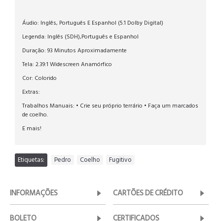
Áudio: Inglês, Português E Espanhol (5.1 Dolby Digital)
Legenda: Inglês (SDH),Português e Espanhol
Duração: 93 Minutos Aproximadamente
Tela: 2.39:1 Widescreen Anamórfico
Cor: Colorido
Extras:
Trabalhos Manuais: • Crie seu próprio terrário • Faça um marcados
de coelho.
E mais!
Etiquetas:
Pedro
,
Coelho
,
Fugitivo
INFORMAÇÕES
CARTÕES DE CRÉDITO
BOLETO
CERTIFICADOS