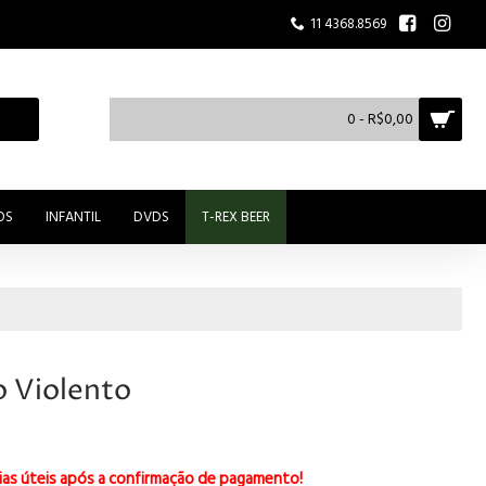
11 4368.8569
0 - R$0,00
OS
INFANTIL
DVDS
T-REX BEER
 Violento
ias úteis após a confirmação de pagamento!