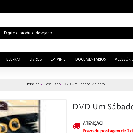
BLU-RAY
LIVROS
LP (VINIL)
DOCUMENTÁRIOS
ACESSÓRI
Principal
Pesquisar
DVD Um Sábado Violento
DVD Um Sábado
ATENÇÃO!
Prazo de postagem de 2 d