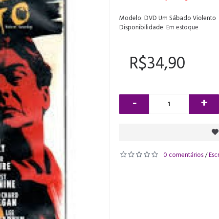
Modelo:
DVD Um Sábado Violento
Disponibilidade:
Em estoque
R$34,90
-
+
0 comentários
Esc
/