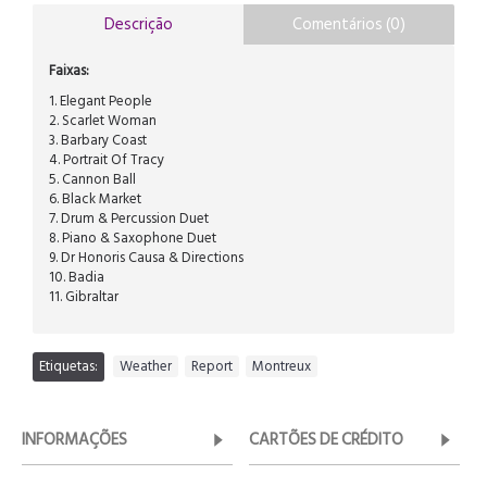
Descrição
Comentários (0)
Faixas:
1. Elegant People
2. Scarlet Woman
3. Barbary Coast
4. Portrait Of Tracy
5. Cannon Ball
6. Black Market
7. Drum & Percussion Duet
8. Piano & Saxophone Duet
9. Dr Honoris Causa & Directions
10. Badia
11. Gibraltar
Etiquetas:
Weather
,
Report
,
Montreux
INFORMAÇÕES
CARTÕES DE CRÉDITO