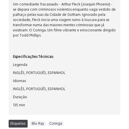
Um comediante fracassado - Arthur Fleck (Joaquin Phoenix) -
se depara com criminosos violentos enquanto vaga vestido de
palhaço pelas ruas da Cidade de Gotham. Ignorado pela
sociedade, Fleck inicia uma viagem rumo à loucura para se
transformar numa das maiores mentes criminosas que já
existiram: O Coringa. Um filme vibrante e emocionante dirigido
por Todd Phillips.
Especificações Técnicas:
Legenda
INGLÊS, PORTUGUÊS, ESPANHOL
Idiomas
INGLÊS, PORTUGUÊS, ESPANHOL
Duração
135 min
Etiquetas:
Blu-Ray
,
Coringa