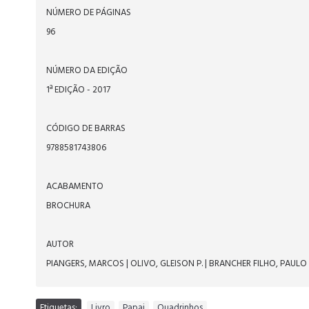
NÚMERO DE PÁGINAS
96
NÚMERO DA EDIÇÃO
1ª EDIÇÃO - 2017
CÓDIGO DE BARRAS
9788581743806
ACABAMENTO
BROCHURA
AUTOR
PIANGERS, MARCOS | OLIVO, GLEISON P. | BRANCHER FILHO, PAULO
Etiquetas:
Livro
,
Papai
,
Quadrinhos