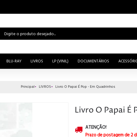
BLU-RAY
LIVROS
LP (VINIL)
DOCUMENTÁRIOS
ACESSÓRI
Principal
LIVROS
Livro O Papai É Pop - Em Quadrinhos
Livro O Papai É
ATENÇÃO!
Prazo de postagem de 2 d