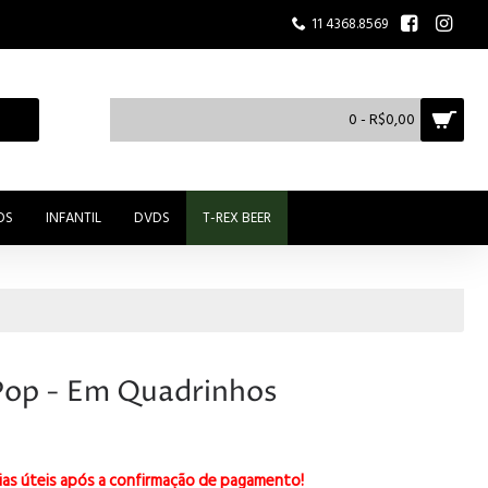
11 4368.8569
0 - R$0,00
OS
INFANTIL
DVDS
T-REX BEER
 Pop - Em Quadrinhos
ias úteis após a confirmação de pagamento!