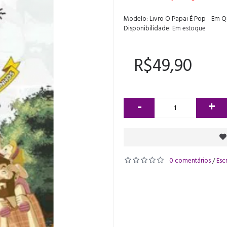
Modelo:
Livro O Papai É Pop - Em 
Disponibilidade:
Em estoque
R$49,90
-
+
0 comentários
Esc
/